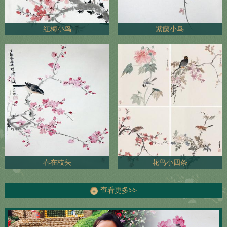
红梅小鸟
紫藤小鸟
春在枝头
花鸟小四条
查看更多>>